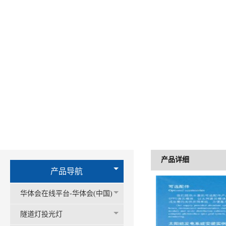
产品详细
产品导航
华体会在线平台-华体会(中国)
隧道灯投光灯