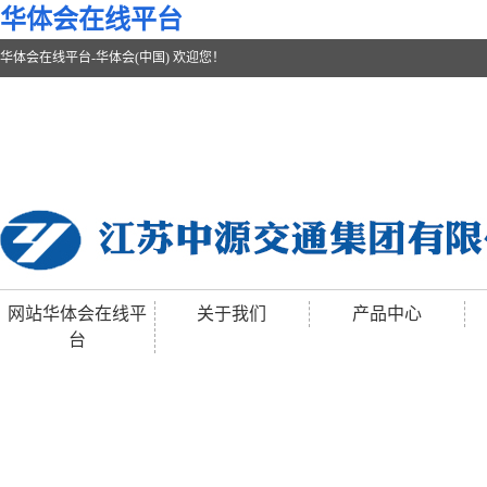
华体会在线平台
华体会在线平台-华体会(中国) 欢迎您！
网站华体会在线平
关于我们
产品中心
台