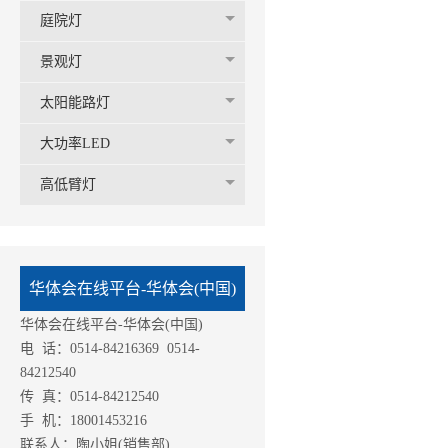
庭院灯
景观灯
太阳能路灯
大功率LED
高低臂灯
华体会在线平台-华体会(中国)
华体会在线平台-华体会(中国)
电 话：0514-84216369 0514-
84212540
传 真：0514-84212540
手 机：18001453216
联系人：陶小姐(销售部)