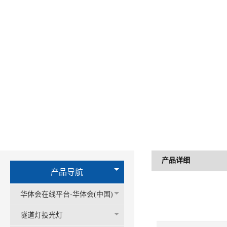
产品详细
产品导航
华体会在线平台-华体会(中国)
隧道灯投光灯