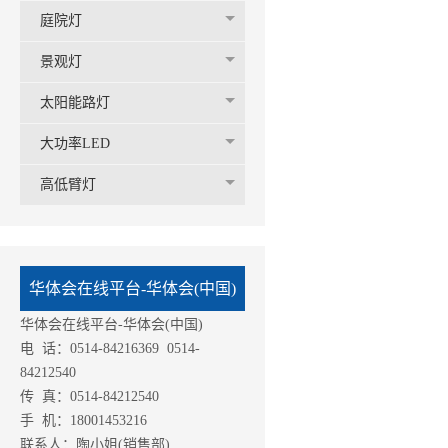
庭院灯
景观灯
太阳能路灯
大功率LED
高低臂灯
华体会在线平台-华体会(中国)
华体会在线平台-华体会(中国)
电 话：0514-84216369 0514-
84212540
传 真：0514-84212540
手 机：18001453216
联系人：陶小姐(销售部)