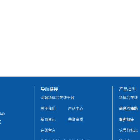
导航链接
产品类别
网站华体会在线平台
华体会在线
关于我们
产品中心
平台-华体
风光互补路
540
新闻资讯
荣誉资质
会(中国)
灯
专利灯头
区
在线留言
信号灯标志