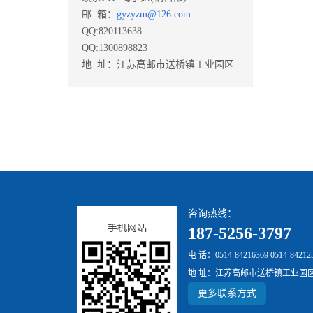
邮 箱：
gyzyzm@126.com
QQ:820113638
QQ:1300898823
地 址：江苏高邮市送桥镇工业园区
咨询热线：
187-5256-3797
电 话：0514-84216369 0514-84212
地 址：江苏高邮市送桥镇工业园
更多联系方式